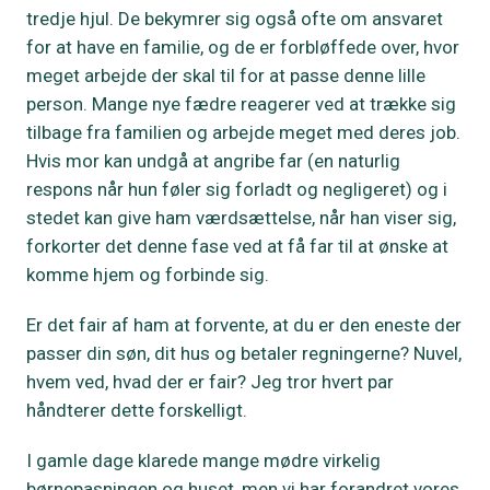
tredje hjul. De bekymrer sig også ofte om ansvaret
for at have en familie, og de er forbløffede over, hvor
meget arbejde der skal til for at passe denne lille
person. Mange nye fædre reagerer ved at trække sig
tilbage fra familien og arbejde meget med deres job.
Hvis mor kan undgå at angribe far (en naturlig
respons når hun føler sig forladt og negligeret) og i
stedet kan give ham værdsættelse, når han viser sig,
forkorter det denne fase ved at få far til at ønske at
komme hjem og forbinde sig.
Er det fair af ham at forvente, at du er den eneste der
passer din søn, dit hus og betaler regningerne? Nuvel,
hvem ved, hvad der er fair? Jeg tror hvert par
håndterer dette forskelligt.
I gamle dage klarede mange mødre virkelig
børnepasningen og huset, men vi har forandret vores