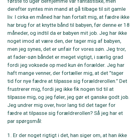
første to uger derhjemme var fantastiske, men
derefter syntes min mand at gå tilbage til sit gamle
liv. I cirka en måned har han fortalt mig, at fædre ikke
har brug for at knytte bånd til babyen, før denne er 18
måneder, og indtil da er babyen mit job. Jeg har ikke
noget imod at være den, der tager mig af babyen,
men jeg synes, det er unfair for vores søn. Jeg tror,
at fader-søn båndet er meget vigtigt, i særlig grad
fordi jeg voksede op med kun én forælder. Jeg har
haft mange venner, der fortæller mig, at det ”tager
tid for nye fædre at tilpasse sig forældrerollen.” Det
frustrerer mig, fordi jeg ikke fik nogen tid til at
tilpasse mig, og jeg føler, jeg gør et ganske godt job.
Jeg undrer mig over, hvor lang tid det tager for
fædre at tilpasse sig forældrerollen? Så jeg har et
par spørgsmål:
Er der noget rigtigt i det, han siger om, at han ikke