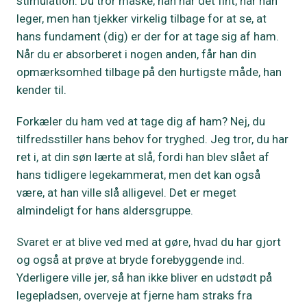
stimulation. Du tror måske, han har det fint, når han
leger, men han tjekker virkelig tilbage for at se, at
hans fundament (dig) er der for at tage sig af ham.
Når du er absorberet i nogen anden, får han din
opmærksomhed tilbage på den hurtigste måde, han
kender til.
Forkæler du ham ved at tage dig af ham? Nej, du
tilfredsstiller hans behov for tryghed. Jeg tror, du har
ret i, at din søn lærte at slå, fordi han blev slået af
hans tidligere legekammerat, men det kan også
være, at han ville slå alligevel. Det er meget
almindeligt for hans aldersgruppe.
Svaret er at blive ved med at gøre, hvad du har gjort
og også at prøve at bryde forebyggende ind.
Yderligere ville jer, så han ikke bliver en udstødt på
legepladsen, overveje at fjerne ham straks fra