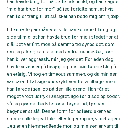
han havde brug for på dette tidspunkt, og han sagde:
"mig har brug for mor", så jeg fortalte ham, at hvis
han føler trang til at slå, skal han bede mig om hjælp.
I de næste par måneder ville han komme til mig og
sige til mig, at han havde brug for mig i stedet for at
slå. Det var fint, men på samme tid synes det, som
om jeg aldrig kan tale med andre mennesker, fordi
han bliver aggressiv, når jeg gør det. Forleden dag
havde vi venner på besøg, og min søn farede løs på
en etårig. Vi tog en timeout sammen, og da min søn
var parat til at sige undskyld, vendte vi tilbage, men
han farede igen løs på den lille dreng. Han får et
meget vredt udtryk i ansigtet, lige før disse episoder,
så jeg gør det bedste for at bryde ind, før han
begynder at slå. Denne form for adfærd sker ved
næsten alle legeaftaler eller legegrupper, vi deltager i.
Jeg er en hjemmegående mor, og min søn er vant til