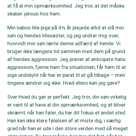
at få al min opmærksomhed. Jeg tror, at det måske
skaber jalousi hos ham.
Min nabos lille pige på 4½ år plejede altid at slå min
søn og hendes lillesøster, og jeg undrer mig over,
hvorvidt min søn lærte denne adfærd af hende. Vi
bruger ikke længere tid sammen med dem på grund
af hendes aggression. Jeg prøver at anticipere hans
aggression, fjerne ham fra situationen, får ham til at
sige undskyld når har er parat til at gå tilbage – men
tingene ændrer sig ikke. Hvad ellers kan jeg gøre?
Svar:Hvad du gør er perfekt. Jeg tror, din søn virkelig
er vant til at have al din opmærksomhed, og at bliver
skræmt, når han føler, du har dit fokus et andet sted.
Han kan ikke klare følelsen af at miste dig, i særlig
grad når han er ude i den store verden med så meget