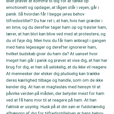
eller prøver at komme til dig for at tanke op
emotionelt og opdager, at lågen står i vejen, går i
panik. Så hvordan får I begge jeres behov
tilfredsstillet? Du har ret i, at han, hvis han græder i
en time, og du derefter tager ham op og trøster ham,
lærer, at han blot kan blive ved med at protestere, og
du vil føje dig. Men hvis du får ham anbragt i gangen
med hans legesager og derefter ignorerer ham,
hvilket budskab giver du ham da? At uanset hvor
meget han går i panik og prøver at vise dig, at han har
brug for dig, er han så uelskelig, at du ikke vil reagere.
At mennesker der elsker dig pludselig kan trække
deres kærlighed tilbage og handle, som om de ikke
kender dig. At han er magtesløs med hensyn til at
påvirke verden på måden, der betyder mest for ham
ved at få hans mor til at reagere på ham. At han
faktisk er usynlig. Husk på at din søn er fuldstændig
afhængig af dig for tilfredsstillelsen ar hans behov.