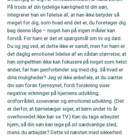
På trods af din tydelige kærlighed til din søn,
integrerer han en følelse af, at han ikke betyder så
meget for dig, som hvad end det er, du foretager dig
bag denne låge – noget han på ingen måder kan
forstå. For ham er det et spørgsmål om liv og død.
Du og jeg ved, at dette ikke er sandt, men for ham er
det daglig emotionel lidelse af en sådan størrelse, at
han simpelthen ikke kan fokusere på noget som helst
andet, før han genforbinder sig med dig. Så hvad er
dine muligheder? Jeg vil ikke anbefale, at du sætter
din søn foran fjernsynet, fordi forskning viser
negative virkninger på hjernens udvikling,
ordforrådet, sovevaner og emotionel udvikling. (Det
er derfor, at børnelæger siger, at børn under to år
overhovedet ikke bør se TV.) Kan du tage arbejdet
hjem, så din søn kan lege på sit sædvanlige sted,
mens du arbejder? Dette vil næsten med sikkerhed