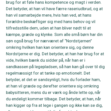
brug for at føle hans kompetence og magt i verden.
Det betyder, at han vil have færre raseriudbrud, og at
han vil samarbejde mere, hvis han ved, at hans
forældre beskæftiger sig med hans behov og vil
tilfredsstille dem, uden at han bliver nødt til at
kæmpe, græde og klynke. Som alle små børn har din
søn også brug for nærværet af “Nordstjernen”
omkring hvilken han kan orientere sig, og denne
Nordstjerne er dig. Det betyder, at han har brug for at
vide, hvilken bænk du sidder på, når han er i
sandkassen på legepladsen, så han kan gå over til dig
regelmæssigt for at tanke op emotionelt. Det
betyder, at det er sandsynligt, hvis du forlader ham,
at han vil græde og derefter orientere sig omkring
babysitteren, mens du er værk og ånde lette op, når
du endeligt kommer tilbage. Det betyder, at han, når
han kigger op fra at lege i gangen og ikke kan se dig,