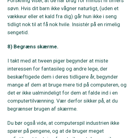
Forskning viser, at de har brug for mindst ni timers
søvn. Hvis dit barn ikke vågner naturligt, (uden et
vækkeur eller et kald fra dig) går hun ikke i seng
tidligt nok til at få nok hvile. Insistér på en rimelig
sengetid.
8) Begræns skærme.
I takt med at tween piger begynder at miste
interessen for fantasileg og andre lege, der
beskæftigede dem i deres tidligere år, begynder
mange af dem at bruge mere tid på computeren, og
det er ikke ualmindeligt for dem at falde ind i en
computertilvænning. Vær derfor sikker på, at du
begrænser brugen af skærme.
Du bør også vide, at computerspil industrien ikke
sparer på pengene, og at de bruger meget