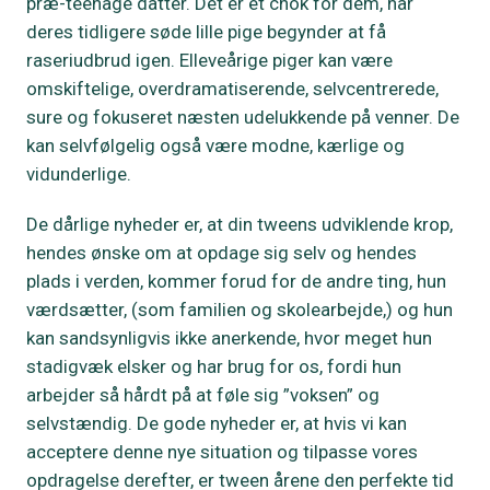
præ-teenage datter. Det er et chok for dem, når
deres tidligere søde lille pige begynder at få
raseriudbrud igen. Elleveårige piger kan være
omskiftelige, overdramatiserende, selvcentrerede,
sure og fokuseret næsten udelukkende på venner. De
kan selvfølgelig også være modne, kærlige og
vidunderlige.
De dårlige nyheder er, at din tweens udviklende krop,
hendes ønske om at opdage sig selv og hendes
plads i verden, kommer forud for de andre ting, hun
værdsætter, (som familien og skolearbejde,) og hun
kan sandsynligvis ikke anerkende, hvor meget hun
stadigvæk elsker og har brug for os, fordi hun
arbejder så hårdt på at føle sig ”voksen” og
selvstændig. De gode nyheder er, at hvis vi kan
acceptere denne nye situation og tilpasse vores
opdragelse derefter, er tween årene den perfekte tid