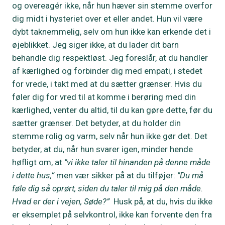
og overeagér ikke, når hun hæver sin stemme overfor
dig midt i hysteriet over et eller andet. Hun vil være
dybt taknemmelig, selv om hun ikke kan erkende det i
øjeblikket. Jeg siger ikke, at du lader dit barn
behandle dig respektløst. Jeg foreslår, at du handler
af kærlighed og forbinder dig med empati, i stedet
for vrede, i takt med at du sætter grænser. Hvis du
føler dig for vred til at komme i berøring med din
kærlighed, venter du altid, til du kan gøre dette, før du
sætter grænser. Det betyder, at du holder din
stemme rolig og varm, selv når hun ikke gør det. Det
betyder, at du, når hun svarer igen, minder hende
høfligt om, at
"vi ikke taler til hinanden på denne måde
i dette hus,”
men vær sikker på at du tilføjer:
"Du må
føle dig så oprørt, siden du taler til mig på den måde.
Hvad er der i vejen, Søde?”
Husk på, at du, hvis du ikke
er eksemplet på selvkontrol, ikke kan forvente den fra