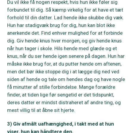
Du vil ikke få nogen respekt, hvis hun ikke føler sig
forbundet til dig. Så kæmp virkelig for at have et tæt
forhold til din datter. Lad hende ikke skubbe dig væk.
Hun har stadigvæk brug for dig, hun kan blot ikke
anerkende det. Find enhver mulighed for at forbinde
dig. Giv hende knus hver morgen, og giv hende knus
når hun tager i skole. Hils hende med glæde og et
knus, når du ser hende igen senere på dagen. Hun har
måske ikke brug for, at du putter hende om aftenen,
men det bør ikke stoppe dig i at lægge dig ned ved
siden af hende og tale om hendes dag og have nogle
få minutter af stille forbindelse. Mange forældre
finder, at tiden lige før sengetid er det tidspunkt,
deres datter er mindst distraheret af andre ting, og
mest villig til at åbne sit hjerte.
3) Giv afmålt uafhængighed, i takt med at hun
viser, hun kan håndtere den.