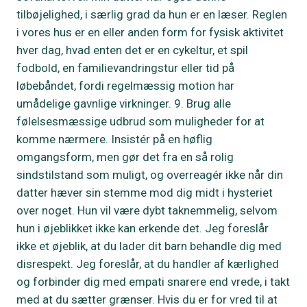
tilbøjelighed, i særlig grad da hun er en læser. Reglen
i vores hus er en eller anden form for fysisk aktivitet
hver dag, hvad enten det er en cykeltur, et spil
fodbold, en familievandringstur eller tid på
løbebåndet, fordi regelmæssig motion har
umådelige gavnlige virkninger. 9. Brug alle
følelsesmæssige udbrud som muligheder for at
komme nærmere. Insistér på en høflig
omgangsform, men gør det fra en så rolig
sindstilstand som muligt, og overreagér ikke når din
datter hæver sin stemme mod dig midt i hysteriet
over noget. Hun vil være dybt taknemmelig, selvom
hun i øjeblikket ikke kan erkende det. Jeg foreslår
ikke et øjeblik, at du lader dit barn behandle dig med
disrespekt. Jeg foreslår, at du handler af kærlighed
og forbinder dig med empati snarere end vrede, i takt
med at du sætter grænser. Hvis du er for vred til at