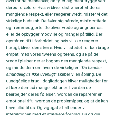
overfor de mennesker, de føler sig mest trygge ved:
deres forældre. Hvis vi bliver distraheret af deres
manglende respekt, eller reagerer vredt, mister vi det
virkelige budskab. De føler sig sårede, misforståede
og fremmedgjorte. De bliver vrede og angriber os,
eller de opbygger modvilje og mangel på tillid. Der
opstår en rift i forholdet, og hvis vi ikke reagerer
hurtigt, bliver den større. Hvis vi i stedet for kan bruge
empati med vores tweens og teens, og se på de
vrede følelser der er bagom den manglende respekt,
og minde dem om hvem de virkelig er:
"Du handler
almindeligvis ikke uvenligt”
skaber vi en åbning. De
uundgåelige brud i dagligdagen bliver muligheder for
at lære dem så mange lektioner: hvordan de
bearbejder deres følelser, hvordan de reparerer en
emotionel rift, hvordan de problemløser, og at de kan
have tillid til os. Og vigtigst af alt ender vi
interaktionen med et stærkere forhold.
Du og din