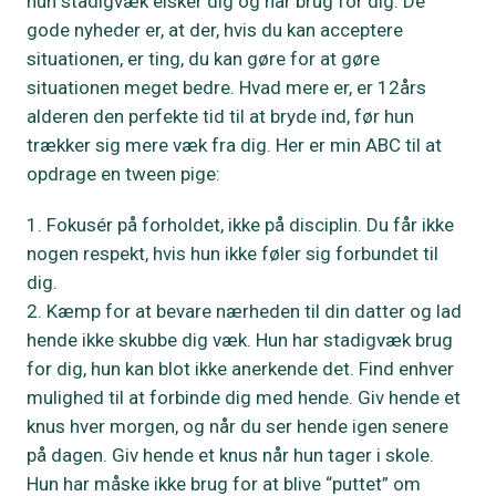
hun stadigvæk elsker dig og har brug for dig. De
gode nyheder er, at der, hvis du kan acceptere
situationen, er ting, du kan gøre for at gøre
situationen meget bedre. Hvad mere er, er 12års
alderen den perfekte tid til at bryde ind, før hun
trækker sig mere væk fra dig. Her er min ABC til at
opdrage en tween pige:
Fokusér på forholdet, ikke på disciplin. Du får ikke
nogen respekt, hvis hun ikke føler sig forbundet til
dig.
Kæmp for at bevare nærheden til din datter og lad
hende ikke skubbe dig væk. Hun har stadigvæk brug
for dig, hun kan blot ikke anerkende det. Find enhver
mulighed til at forbinde dig med hende. Giv hende et
knus hver morgen, og når du ser hende igen senere
på dagen. Giv hende et knus når hun tager i skole.
Hun har måske ikke brug for at blive “puttet” om