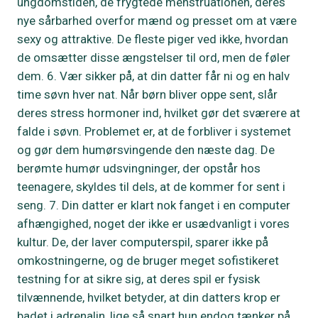
ungdomstiden, de frygtede menstruationen, deres
nye sårbarhed overfor mænd og presset om at være
sexy og attraktive. De fleste piger ved ikke, hvordan
de omsætter disse ængstelser til ord, men de føler
dem. 6. Vær sikker på, at din datter får ni og en halv
time søvn hver nat. Når børn bliver oppe sent, slår
deres stress hormoner ind, hvilket gør det sværere at
falde i søvn. Problemet er, at de forbliver i systemet
og gør dem humørsvingende den næste dag. De
berømte humør udsvingninger, der opstår hos
teenagere, skyldes til dels, at de kommer for sent i
seng. 7. Din datter er klart nok fanget i en computer
afhængighed, noget der ikke er usædvanligt i vores
kultur. De, der laver computerspil, sparer ikke på
omkostningerne, og de bruger meget sofistikeret
testning for at sikre sig, at deres spil er fysisk
tilvænnende, hvilket betyder, at din datters krop er
badet i adrenalin, lige så snart hun endog tænker på