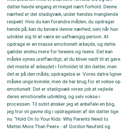
datter havde engang et meget nært forhold. Denne
nærhed er der stadigvæk, under hendes manglende
respekt. Hvis du kan forandre måden, du opdrager
hende på, kan du bevare denne nærhed, selv når hun
udvikler sig til at være en uafhængig person. At
opdrage er en masse emotionelt arbejde, og dette
gælder endnu mere for tweens og teens. Det kan
måske synes uretfærdigt, at du bliver nødt til at gøre
det meste af arbejdet i forholdet til din datter, men
det er på den måde, opdragelse er. Vores døtre ligner
måske unge kvinder, men de har brug for at vokse op
emotionelt. Det er stadigvæk vores job at vejlede
deres emotionelle udvikling, og selv vokse i
processen. Til sidst ønsker jeg at anbefale en bog,
jeg tror vil gavne dig i opdragelsen af din datter lige
nu: ”Hold On to Your Kids: Why Parents Need to
Matter More Than Peers - af Gordon Neufeld og