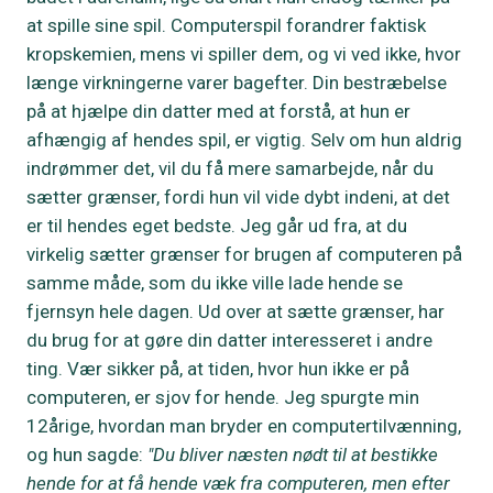
at spille sine spil. Computerspil forandrer faktisk
kropskemien, mens vi spiller dem, og vi ved ikke, hvor
længe virkningerne varer bagefter. Din bestræbelse
på at hjælpe din datter med at forstå, at hun er
afhængig af hendes spil, er vigtig. Selv om hun aldrig
indrømmer det, vil du få mere samarbejde, når du
sætter grænser, fordi hun vil vide dybt indeni, at det
er til hendes eget bedste. Jeg går ud fra, at du
virkelig sætter grænser for brugen af computeren på
samme måde, som du ikke ville lade hende se
fjernsyn hele dagen. Ud over at sætte grænser, har
du brug for at gøre din datter interesseret i andre
ting. Vær sikker på, at tiden, hvor hun ikke er på
computeren, er sjov for hende. Jeg spurgte min
12årige, hvordan man bryder en computertilvænning,
og hun sagde:
"Du bliver næsten nødt til at bestikke
hende for at få hende væk fra computeren, men efter