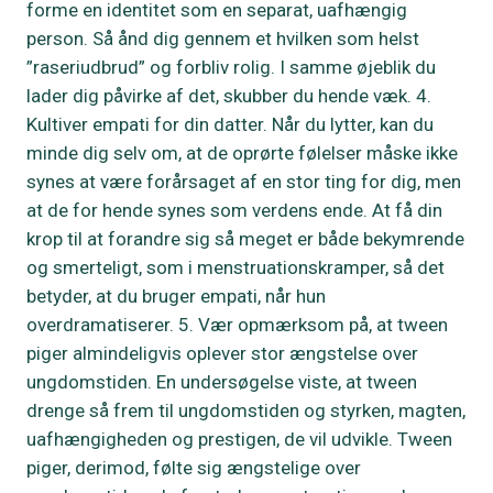
forme en identitet som en separat, uafhængig
person. Så ånd dig gennem et hvilken som helst
”raseriudbrud” og forbliv rolig. I samme øjeblik du
lader dig påvirke af det, skubber du hende væk. 4.
Kultiver empati for din datter. Når du lytter, kan du
minde dig selv om, at de oprørte følelser måske ikke
synes at være forårsaget af en stor ting for dig, men
at de for hende synes som verdens ende. At få din
krop til at forandre sig så meget er både bekymrende
og smerteligt, som i menstruationskramper, så det
betyder, at du bruger empati, når hun
overdramatiserer. 5. Vær opmærksom på, at tween
piger almindeligvis oplever stor ængstelse over
ungdomstiden. En undersøgelse viste, at tween
drenge så frem til ungdomstiden og styrken, magten,
uafhængigheden og prestigen, de vil udvikle. Tween
piger, derimod, følte sig ængstelige over