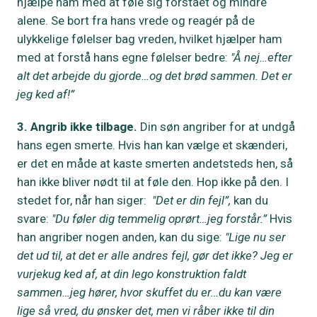
hjælpe ham med at føle sig forstået og mindre
alene. Se bort fra hans vrede og reagér på de
ulykkelige følelser bag vreden, hvilket hjælper ham
med at forstå hans egne følelser bedre:
"Å nej…efter
alt det arbejde du gjorde…og det brød sammen. Det er
jeg ked af!”
3. Angrib ikke tilbage.
Din søn angriber for at undgå
hans egen smerte. Hvis han kan vælge et skænderi,
er det en måde at kaste smerten andetsteds hen, så
han ikke bliver nødt til at føle den. Hop ikke på den. I
stedet for, når han siger:
"Det er din fejl”,
kan du
svare:
"Du føler dig temmelig oprørt…jeg forstår.”
Hvis
han angriber nogen anden, kan du sige:
"Lige nu ser
det ud til, at det er alle andres fejl, gør det ikke? Jeg er
vurjekug ked af, at din lego konstruktion faldt
sammen…jeg hører, hvor skuffet du er…du kan være
lige så vred, du ønsker det, men vi råber ikke til din