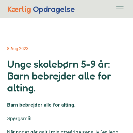
Kærlig
Opdragelse
8 Aug 2023
Unge skolebørn 5-9 år:
Barn bebrejder alle for
alting.
Barn bebrejder alle for alting.
Spørgsmål:
Når noget går galt i min otteårige søns liv (en lego