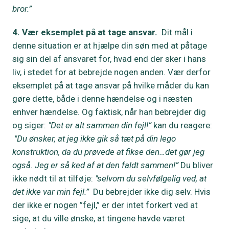
bror.”
4. Vær eksemplet på at tage ansvar.
Dit mål i
denne situation er at hjælpe din søn med at påtage
sig sin del af ansvaret for, hvad end der sker i hans
liv, i stedet for at bebrejde nogen anden. Vær derfor
eksemplet på at tage ansvar på hvilke måder du kan
gøre dette, både i denne hændelse og i næsten
enhver hændelse. Og faktisk, når han bebrejder dig
og siger:
"Det er alt sammen din fejl!”
kan du reagere:
"Du ønsker, at jeg ikke gik så tæt på din lego
konstruktion, da du prøvede at fikse den…det gør jeg
også. Jeg er så ked af at den faldt sammen!”
Du bliver
ikke nødt til at tilføje:
"selvom du selvfølgelig ved, at
det ikke var min fejl.”
Du bebrejder ikke dig selv. Hvis
der ikke er nogen ”fejl,” er der intet forkert ved at
sige, at du ville ønske, at tingene havde været