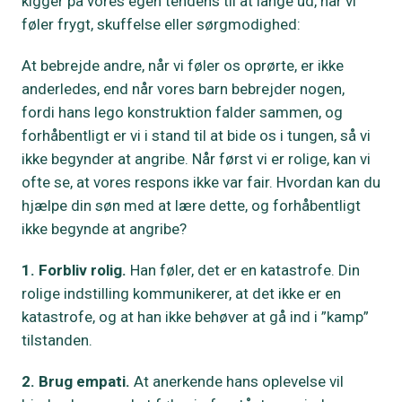
kigger på vores egen tendens til at lange ud, når vi
føler frygt, skuffelse eller sørgmodighed:
At bebrejde andre, når vi føler os oprørte, er ikke
anderledes, end når vores barn bebrejder nogen,
fordi hans lego konstruktion falder sammen, og
forhåbentligt er vi i stand til at bide os i tungen, så vi
ikke begynder at angribe. Når først vi er rolige, kan vi
ofte se, at vores respons ikke var fair. Hvordan kan du
hjælpe din søn med at lære dette, og forhåbentligt
ikke begynde at angribe?
1. Forbliv rolig.
Han føler, det er en katastrofe. Din
rolige indstilling kommunikerer, at det ikke er en
katastrofe, og at han ikke behøver at gå ind i ”kamp”
tilstanden.
2. Brug empati.
At anerkende hans oplevelse vil