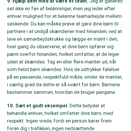
9. Hjælp dem med at være et team.
Jeg er generelt
set ikke en fan af belønninger, men jeg leder efter
enhver mulighed for at belønne teamarbejde mellem
søskende. Du kan måske prøve at gøre dine børn til
partnere i at undgå skænderier med hinanden, ved at
lave en samarbejdskrukke og lægge en mønt i den,
hver gang du observerer, at dine børn opfører sig
pænt overfor hinanden, hvilket omfatter, at de leger
uden at skændes. Tag en eller flere mønter ud, når
som helst børn skændes. Hvis de udtrykker følelser
på en passende, respektfuld måde, vinder de mønter,
i særlig grad da dette er så svært for børn. Børnene
bestemmer sammen, hvordan de bruger pengene.
10. Sæt et godt eksempel.
Dette betyder at
behandle enhver, hvilket omfatter dine børn, med
respekt. Ingen vrede, fordi en person kører frem
foran dig i trafikken, ingen nedsættende