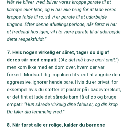
Når vie bliver vred, bliver vores kroppe parate til at
kæmpe eller løbe, og vi har alle brug for at lade vores
kroppe falde til ro, så vi er parate til at udarbejde
tingene. Efter denne afkølingsperiode, når først vi har
et fredeligt hus igen, vil i to være parate til at udarbejde
dette respektfuldt.”
7. Hvis nogen virkelig er såret, tager du dig af
deres sår med empati:
(
"Av, det må have gjort ondt,”
)
men kom ikke med en dom over, hvem der var
forkert. Modsæt dig impulsen til vredt at angribe den
aggressive, ignorer hende bare. Hvis du er privat, for
eksempel hvis du sætter et plaster på i badeværelset,
er det fint at lade det sårede barn få afløb og bruge
empati:
“Hun sårede virkelig dine følelser, og din krop.
Du føler dig temmelig vred.”
8. Når først alle er rolige, kalder du børnene