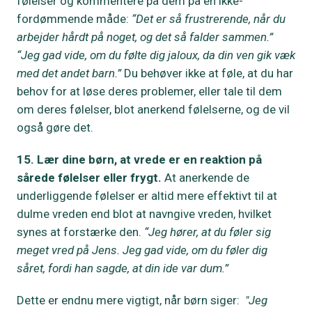
følelser og kommentere på dem på en ikke-
fordømmende måde:
“Det er så frustrerende, når du
arbejder hårdt på noget, og det så falder sammen.”
“Jeg gad vide, om du følte dig jaloux, da din ven gik væk
med det andet barn.”
Du behøver ikke at føle, at du har
behov for at løse deres problemer, eller tale til dem
om deres følelser, blot anerkend følelserne, og de vil
også gøre det.
15. Lær dine børn, at vrede er en reaktion på
sårede følelser eller frygt.
At anerkende de
underliggende følelser er altid mere effektivt til at
dulme vreden end blot at navngive vreden, hvilket
synes at forstærke den.
“Jeg hører, at du føler sig
meget vred på Jens. Jeg gad vide, om du føler dig
såret, fordi han sagde, at din ide var dum.”
Dette er endnu mere vigtigt, når børn siger:
"Jeg