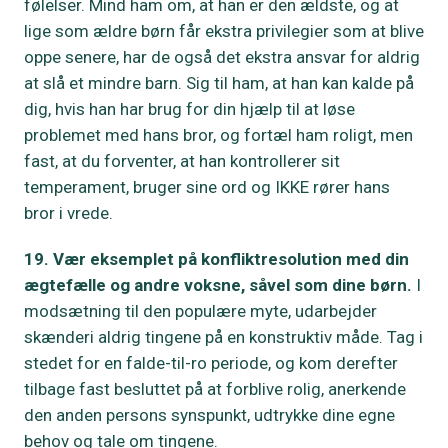
følelser. Mind ham om, at han er den ældste, og at
lige som ældre børn får ekstra privilegier som at blive
oppe senere, har de også det ekstra ansvar for aldrig
at slå et mindre barn. Sig til ham, at han kan kalde på
dig, hvis han har brug for din hjælp til at løse
problemet med hans bror, og fortæl ham roligt, men
fast, at du forventer, at han kontrollerer sit
temperament, bruger sine ord og IKKE rører hans
bror i vrede.
19. Vær eksemplet på konfliktresolution med din
ægtefælle og andre voksne, såvel som dine børn.
I
modsætning til den populære myte, udarbejder
skænderi aldrig tingene på en konstruktiv måde. Tag i
stedet for en falde-til-ro periode, og kom derefter
tilbage fast besluttet på at forblive rolig, anerkende
den anden persons synspunkt, udtrykke dine egne
behov og tale om tingene.