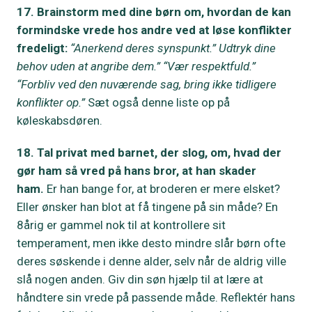
17. Brainstorm med dine børn om, hvordan de kan
formindske vrede hos andre ved at løse konflikter
fredeligt:
“Anerkend deres synspunkt.” Udtryk dine
behov uden at angribe dem.” “Vær respektfuld.”
“Forbliv ved den nuværende sag, bring ikke tidligere
konflikter op.”
Sæt også denne liste op på
køleskabsdøren.
18. Tal privat med barnet, der slog, om, hvad der
gør ham så vred på hans bror, at han skader
ham.
Er han bange for, at broderen er mere elsket?
Eller ønsker han blot at få tingene på sin måde? En
8årig er gammel nok til at kontrollere sit
temperament, men ikke desto mindre slår børn ofte
deres søskende i denne alder, selv når de aldrig ville
slå nogen anden. Giv din søn hjælp til at lære at
håndtere sin vrede på passende måde. Reflektér hans