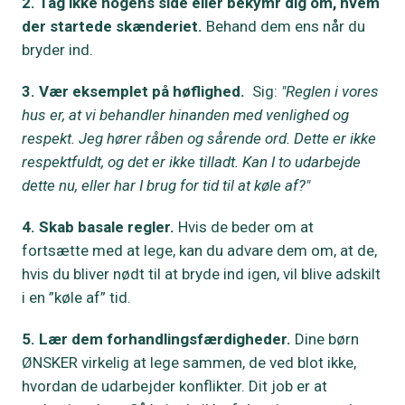
2. Tag ikke nogens side eller bekymr dig om, hvem
der startede skænderiet.
Behand dem ens når du
bryder ind.
3. Vær eksemplet på høflighed.
Sig:
"Reglen i vores
hus er, at vi behandler hinanden med venlighed og
respekt. Jeg hører råben og sårende ord. Dette er ikke
respektfuldt, og det er ikke tilladt. Kan I to udarbejde
dette nu, eller har I brug for tid til at køle af?"
4. Skab basale regler.
Hvis de beder om at
fortsætte med at lege, kan du advare dem om, at de,
hvis du bliver nødt til at bryde ind igen, vil blive adskilt
i en ”køle af” tid.
5. Lær dem forhandlingsfærdigheder.
Dine børn
ØNSKER virkelig at lege sammen, de ved blot ikke,
hvordan de udarbejder konflikter. Dit job er at