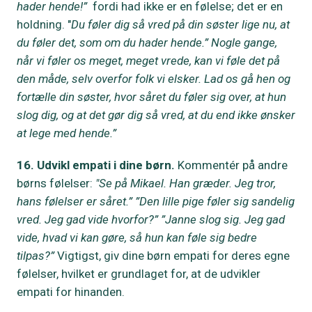
hader hende!”
fordi had ikke er en følelse; det er en
holdning. "
Du føler dig så vred på din søster lige nu, at
du føler det, som om du hader hende.” Nogle gange,
når vi føler os meget, meget vrede, kan vi føle det på
den måde, selv overfor folk vi elsker. Lad os gå hen og
fortælle din søster, hvor såret du føler sig over, at hun
slog dig, og at det gør dig så vred, at du end ikke ønsker
at lege med hende.”
16. Udvikl empati i dine børn.
Kommentér på andre
børns følelser:
"Se på Mikael. Han græder. Jeg tror,
hans følelser er såret.” ”Den lille pige føler sig sandelig
vred. Jeg gad vide hvorfor?” ”Janne slog sig. Jeg gad
vide, hvad vi kan gøre, så hun kan føle sig bedre
tilpas?”
Vigtigst, giv dine børn empati for deres egne
følelser, hvilket er grundlaget for, at de udvikler
empati for hinanden.