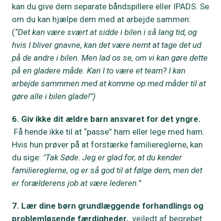
kan du give dem separate båndspillere eller IPADS. Se
om du kan hjælpe dem med at arbejde sammen:
(
“Det kan være svært at sidde i bilen i så lang tid, og
hvis I bliver gnavne, kan det være nemt at tage det ud
på de andre i bilen. Men lad os se, om vi kan gøre dette
på en gladere måde. Kan I to være et team? I kan
arbejde sammmen med at komme op med måder til at
gøre alle i bilen glade!”)
6. Giv ikke dit ældre barn ansvaret for det yngre.
Få hende ikke til at “passe” ham eller lege med ham.
Hvis hun prøver på at forstærke familiereglerne, kan
du sige:
"Tak Søde. Jeg er glad for, at du kender
familiereglerne, og er så god til at følge dem, men det
er forælderens job at være lederen.”
7. Lær dine børn grundlæggende forhandlings og
problemløsende færdigheder,
vejledt af begrebet