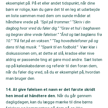
eksemplet på. På et eller andet tidspunkt, når dine
børn er rolige, kan du gøre det til en leg at udarbejde
en liste sammen med dem om sunde måder at
håndtere vrede på.
"Spil på trommer." “Skriv i din
dagbog hvor vred du føler dig.” ”Grav et hul i baghaven
og begrav dine vrede følelser.” ”Ånd og tæl baglæns fra
10.” “Få fat på en voksen.” “Tag hovedtelefoner på og
dans til høj musik. ” ”Spark til en fodbold.”
Vær klar i
diskussionen om, at dette at slå, kradse eller nive
aldrig er passende ting at gøre mod andre. Sæt listen
op på køleskabsdøren og referér til den foran dem,
når du føler dig vred, så du er eksemplet på, hvordan
man bruger den.
14. At give følelsen et navn er det første skridt
hen imod at håndtere den.
Når du går gennem
dagligdagen, kan du lægge mærke til dine børns