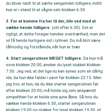
du bliver nødt til at sætte sengetiden tidligere, indtil
hun er i stand til at vågne selv klokken 6:30.
3. For at komme fra her til der, bliv ved med at
vække hende tidligere.
(stil efter 6:30). Det er
rigtigt, at dette forøger hendes overtræthed, men det
vil få hende hurtigere ind i rytmen. Du må blot være
tålmodig og forstående, når hun er tvær.
4. Start sengerutinen MEGET tidligere.
Da hun må
sove klokken 20:00, ønsker du lyset slukket klokken
7:30. Jeg ved, at det lige nu kan synes som en dårlig
ide, da hun ikke falder i søvn før klokken 22:15. Men
jeg tror, at hun, da du ikke starter sengerutinen før
efter klokken 20:00, må holde sig selv anspændt
simpelthen for at holde sine øjne åbne. Så hvis du
vækker hende klokken 6:30, starter sengerutinen
klokken 19:00 og slukker for lyset klokken 19:30, vil