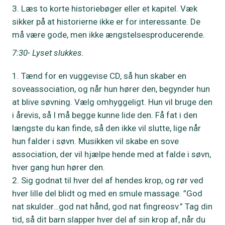
Læs to korte historiebøger eller et kapitel. Væk
sikker på at historierne ikke er for interessante. De
må være gode, men ikke ængstelsesproducerende.
7:30- Lyset slukkes.
Tænd for en vuggevise CD, så hun skaber en
soveassociation, og når hun hører den, begynder hun
at blive søvning. Vælg omhyggeligt. Hun vil bruge den
i årevis, så I må begge kunne lide den. Få fat i den
længste du kan finde, så den ikke vil slutte, lige når
hun falder i søvn. Musikken vil skabe en sove
association, der vil hjælpe hende med at falde i søvn,
hver gang hun hører den.
Sig godnat til hver del af hendes krop, og rør ved
hver lille del blidt og med en smule massage. ”God
nat skulder…god nat hånd, god nat fingreosv.” Tag din
tid, så dit barn slapper hver del af sin krop af, når du