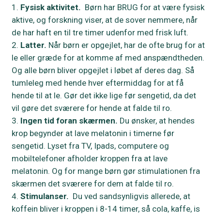
Fysisk aktivitet.
Børn har BRUG for at være fysisk
aktive, og forskning viser, at de sover nemmere, når
de har haft en til tre timer udenfor med frisk luft.
Latter.
Når børn er opgejlet, har de ofte brug for at
le eller græde for at komme af med anspændtheden.
Og alle børn bliver opgejlet i løbet af deres dag. Så
tumleleg med hende hver eftermiddag for at få
hende til at le. Gør det ikke lige før sengetid, da det
vil gøre det sværere for hende at falde til ro.
Ingen tid foran skærmen.
Du ønsker, at hendes
krop begynder at lave melatonin i timerne før
sengetid. Lyset fra TV, Ipads, computere og
mobiltelefoner afholder kroppen fra at lave
melatonin. Og for mange børn gør stimulationen fra
skærmen det sværere for dem at falde til ro.
Stimulanser.
Du ved sandsynligvis allerede, at
koffein bliver i kroppen i 8-14 timer, så cola, kaffe, is