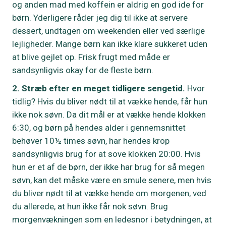
og anden mad med koffein er aldrig en god ide for
børn. Yderligere råder jeg dig til ikke at servere
dessert, undtagen om weekenden eller ved særlige
lejligheder. Mange børn kan ikke klare sukkeret uden
at blive gejlet op. Frisk frugt med måde er
sandsynligvis okay for de fleste børn.
2. Stræb efter en meget tidligere sengetid.
Hvor
tidlig? Hvis du bliver nødt til at vække hende, får hun
ikke nok søvn. Da dit mål er at vække hende klokken
6:30, og børn på hendes alder i gennemsnittet
behøver 10½ times søvn, har hendes krop
sandsynligvis brug for at sove klokken 20:00. Hvis
hun er et af de børn, der ikke har brug for så megen
søvn, kan det måske være en smule senere, men hvis
du bliver nødt til at vække hende om morgenen, ved
du allerede, at hun ikke får nok søvn. Brug
morgenvækningen som en ledesnor i betydningen, at