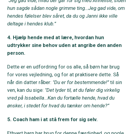
"Jeg gad vide, hvad der går for sig med Annelise, siden
hun sagde sådan nogle grimme ting…Jeg gad vide, om
hendes følelser blev såret, da du og Janni ikke ville
deltage i hendes klub.”
4. Hjælp hende med at lære, hvordan hun
udtrykker sine behov uden at angribe den anden
person.
Dette er en udfordring for os alle, så børn har brug
for vores vejledning, og for at praktisere dette. Så
når din datter råber:
"Du er for bestemmende!”
til sin
ven, kan du sige:
"Det lyder til, at du føler dig virkelig
vred på Issabella…Kan du fortælle hende, hvad du
ønsker, i stedet for hvad du tænker om hende?”
5. Coach ham i at stå frem for sig selv.
Ethvert barn har brug for denne færdighed, og nogle