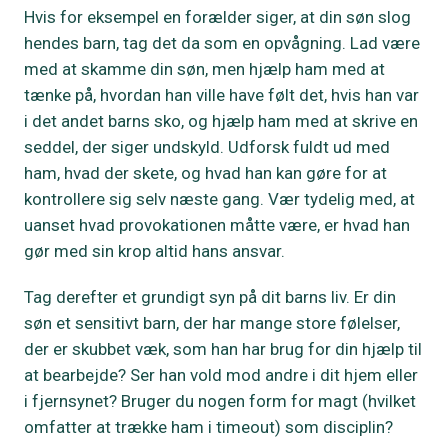
Hvis for eksempel en forælder siger, at din søn slog
hendes barn, tag det da som en opvågning. Lad være
med at skamme din søn, men hjælp ham med at
tænke på, hvordan han ville have følt det, hvis han var
i det andet barns sko, og hjælp ham med at skrive en
seddel, der siger undskyld. Udforsk fuldt ud med
ham, hvad der skete, og hvad han kan gøre for at
kontrollere sig selv næste gang. Vær tydelig med, at
uanset hvad provokationen måtte være, er hvad han
gør med sin krop altid hans ansvar.
Tag derefter et grundigt syn på dit barns liv. Er din
søn et sensitivt barn, der har mange store følelser,
der er skubbet væk, som han har brug for din hjælp til
at bearbejde? Ser han vold mod andre i dit hjem eller
i fjernsynet? Bruger du nogen form for magt (hvilket
omfatter at trække ham i timeout) som disciplin?