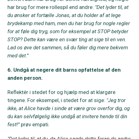
har brug for mere rollespil end andre:
"Det lyder til, at
du ønsker at fortælle Jonas, at du holder af at lege
brydekamp med ham, men du har brug for nogle regler
for at føle dig tryg, som for eksempel at STOP betyder
STOP? Dette kan være en svær ting at sige til en ven.
Lad os øve det sammen, så du føler dig mere bekvem
med det.”
6. Undgå at negere dit barns opfattelse af den
anden person.
Reflektér i stedet for og hjælp med at klargøre
tingene. For eksempel, i stedet for at sige:
"Jeg tror
ikke, at Alice havde i sinde at være grov overfor dig, og
du kan selvfølgelig ikke undgå at invitere hende til din
fest!”
prøv empati.
"Det lyder til, at du, da Alice sagde dette foran de andre